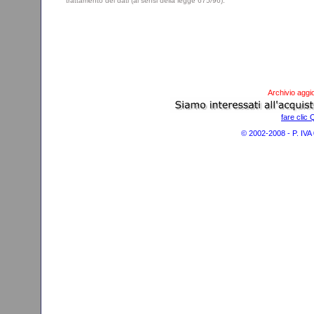
trattamento dei dati (ai sensi della legge 675/96).
Archivio aggi
fare clic 
© 2002-2008 - P. IV