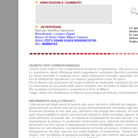
ANNOTAZIONI E COMMENTI:
AVVERTENZE
Le spe
Dati per bonifico bancario:
destin
Beneficiario: Luciano Zagari
In cas
Banco di Desio Filiale Milano Caiazzo
dell'o
IBAN:
IT27Y 03440 01603 000000676700
l'indi
BIC:
BDBDIT22
VENDITA PER CORRISPONDENZA
I prezzi sono netti e non comprendono le spese di spedizione, che sono a car
La spedizione viene effettuata dietro pagamento anticipato (bonifico postal
Le opere descritte in catalogo sono, salvo indicazioni contrarie, garantite co
Per le biblioteche spediremo con fattura, pagamento entro 60 giorni.
Per le librerie che praticano nei nostri confronti le medesime condizioni di ve
La mancanza di una parte delle opere richieste non dà diritto al rifiuto dei vol
Per qualsiasi controversia è competente il Foro di Milano.
I sigg. clienti che desiderano la fattura sono pregati di indicare chiaramente il
INFORMATIVA SULLA PRIVACY
I dati personali degli utenti di questo sito sono raccolti e utilizzati nel rispet
personali può avvenire solo per lo scopo preventivamente dichiarato agli uten
Prometeo dichiara di non fare uso, all'interno del proprio sito internet, di co
ogni responsabilità in merito ad eventuali violazioni della normativa vigente in
posti all'interno di questo sito. In relazione al trattamento dei dati raccolti, il
regolamenta la privacy. In particolare l'interessato può: ottenere dal titolare 
personali e la loro messa a disposizione in forma intelligibile; avere conoscenza
ottenere la cancellazione, la trasformazione in forma anonima o il blocco dei d
l'integrazione dei dati; opporsi, per motivi legittimi, al trattamento. Titolar
Zagari, che ha affidato la gestione parziale del suo sito internet alla società