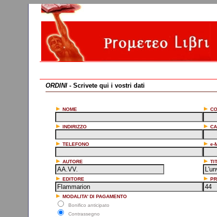
ORDINI
- Scrivete qui i vostri dati
NOME
C
INDIRIZZO
CA
TELEFONO
e-
AUTORE
TI
EDITORE
PR
MODALITA' DI PAGAMENTO
Bonifico anticipato
Contrassegno